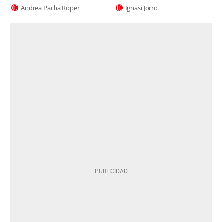
Andrea Pacha Röper
Ignasi Jorro