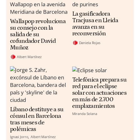
La gasificadora
Tracjusa en Lleida
Wallapop revoluciona
avanza en su
su consejo con la
reconversión
salida de su
cofundador David
Daniela Rojas
Muñoz
Albert Martínez
Telefónica prepara su
red para el eclipse
solar con actuaciones
en más de 2.700
emplazamientos
Líbano destituye a su
Miranda Solana
cónsul en Barcelona
tras meses de
polémicas
Ignasi Jorro
Albert Martínez