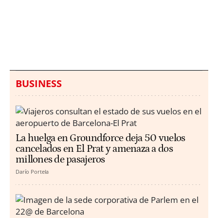
Italia investiga el
Protecció Civil alerta de
hallazgo de bolsas con
un aumento de los
millones en una playa
ahogamientos
de Sicilia
BUSINESS
La huelga en Groundforce deja 50 vuelos
cancelados en El Prat y amenaza a dos
millones de pasajeros
Darío Portela