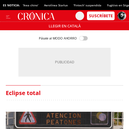
ES NOTICIA:
'Ikea chino'
Aerolínea Starlux
'Fintech' suspendida
Fugitivo en Sitg
LLEGIR EN CATALÀ
Pásate al MODO AHORRO
Eclipse total