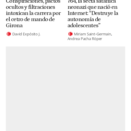
Conspiraciones, pactos
764, la secta satánica
ocultos y filtraciones
neonazi que nació en
intoxican la carrera por
Internet: “Destruye la
el cetro de mando de
autonomía de
Girona
adolescentes”
David Expósito J.
Miriam Saint-Germain
Andrea Pacha Röper