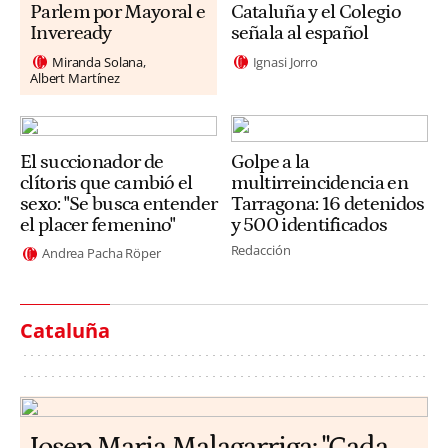
Parlem por Mayoral e
Cataluña y el Colegio
Inveready
señala al español
Miranda Solana
Ignasi Jorro
Albert Martínez
El succionador de
Golpe a la
clítoris que cambió el
multirreincidencia en
sexo: "Se busca entender
Tarragona: 16 detenidos
el placer femenino"
y 500 identificados
Redacción
Andrea Pacha Röper
Cataluña
​​Josep Maria Malagarriga: "Cada