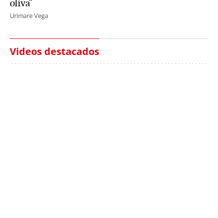
oliva"
Urimare Vega
Videos destacados
Italia investiga el
Protecció Civil alerta de
hallazgo de bolsas con
un aumento de los