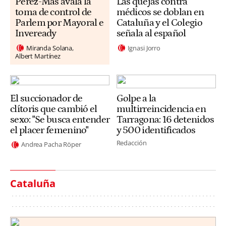
Pérez-Mas avala la
Las quejas contra
toma de control de
médicos se doblan en
Parlem por Mayoral e
Cataluña y el Colegio
Inveready
señala al español
Miranda Solana
Ignasi Jorro
Albert Martínez
El succionador de
Golpe a la
clítoris que cambió el
multirreincidencia en
sexo: "Se busca entender
Tarragona: 16 detenidos
el placer femenino"
y 500 identificados
Redacción
Andrea Pacha Röper
Cataluña