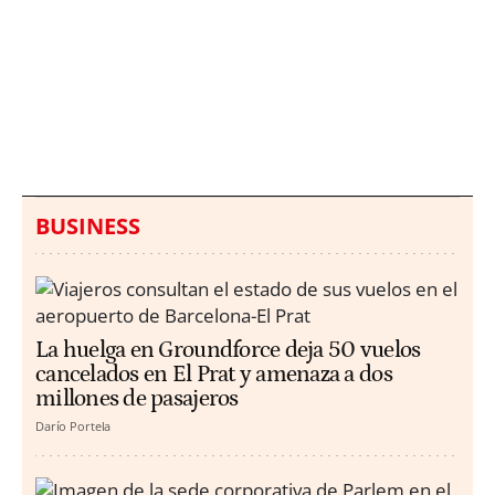
Italia investiga el
Protecció Civil alerta de
hallazgo de bolsas con
un aumento de los
millones en una playa
ahogamientos
de Sicilia
BUSINESS
La huelga en Groundforce deja 50 vuelos
cancelados en El Prat y amenaza a dos
millones de pasajeros
Darío Portela