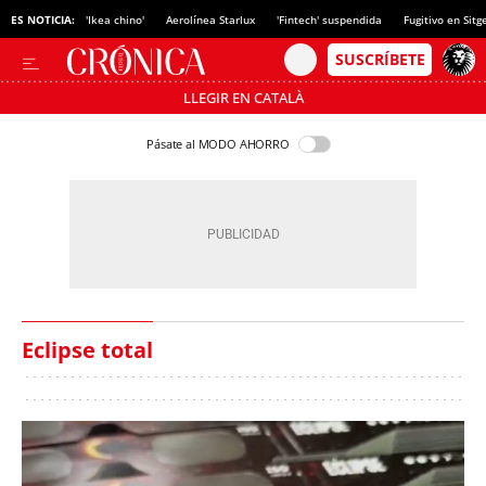
ES NOTICIA:
'Ikea chino'
Aerolínea Starlux
'Fintech' suspendida
Fugitivo en Sitg
LLEGIR EN CATALÀ
Pásate al MODO AHORRO
Eclipse total