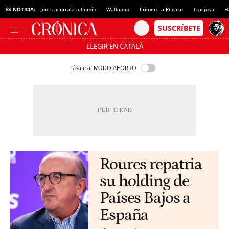
ES NOTICIA:
Junts acorrala a Comín
Wallapop
Crimen La Pegaso
Tracjusa
H
LLEGIR EN CATALÀ
Pásate al MODO AHORRO
Roures repatria
su holding de
Países Bajos a
España