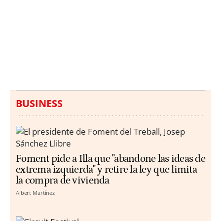
Italia investiga el
Protecció Civil alerta de
hallazgo de bolsas con
un aumento de los
millones en una playa
ahogamientos
de Sicilia
BUSINESS
Foment pide a Illa que "abandone las ideas de
extrema izquierda" y retire la ley que limita
la compra de vivienda
Albert Martínez