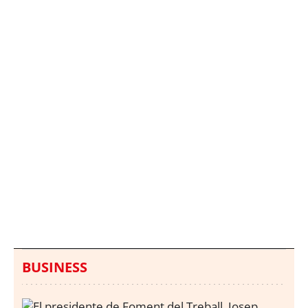
Italia investiga el
Protecció Civil alerta de
hallazgo de bolsas con
un aumento de los
millones en una playa
ahogamientos
de Sicilia
BUSINESS