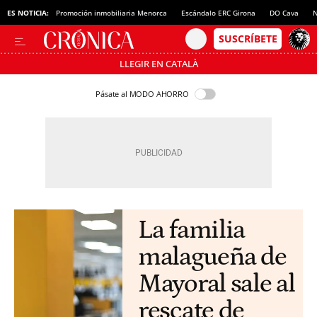
ES NOTICIA:
Promoción inmobiliaria Menorca
Escándalo ERC Girona
DO Cava
N
LLEGIR EN CATALÀ
Pásate al MODO AHORRO
La familia
malagueña de
Mayoral sale al
rescate de