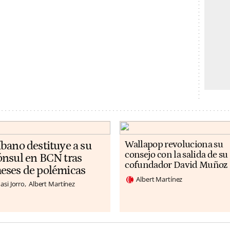
íbano destituye a su
Wallapop revoluciona su
consejo con la salida de su
ónsul en BCN tras
cofundador David Muñoz
eses de polémicas
Albert Martínez
asi Jorro
Albert Martínez