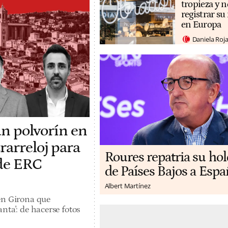
tropieza y n
registrar s
en Europa
Daniela Roj
un polvorín en
rarreloj para
Roures repatria su ho
 de ERC
de Países Bajos a Espa
Albert Martínez
en Girona que
nta': de hacerse fotos