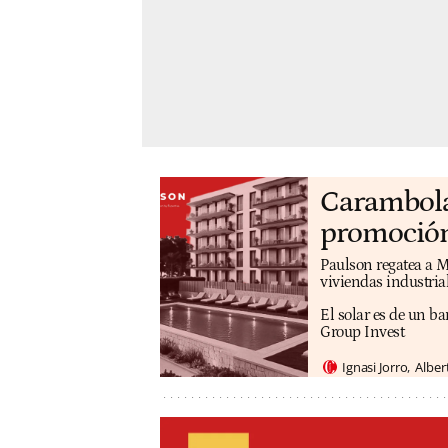
Carambola 
promoción
Paulson regatea a M
viviendas industri
El solar es de un b
Group Invest
Ignasi Jorro
Alber