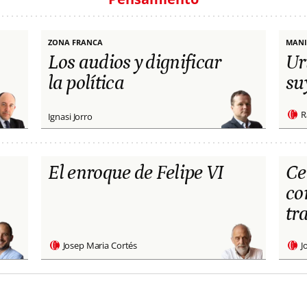
ZONA FRANCA
MANI
Los audios y dignificar
Ur
la política
su
R
Ignasi Jorro
El enroque de Felipe VI
Ce
co
tr
Josep Maria Cortés
J