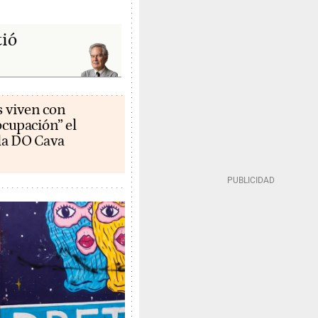
tió
s viven con
cupación” el
la DO Cava