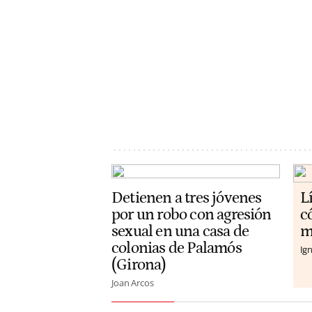
Detienen a tres jóvenes
L
por un robo con agresión
c
sexual en una casa de
m
colonias de Palamós
Ign
(Girona)
Joan Arcos