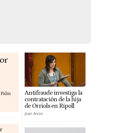
or
Antifraude investiga la
y Palm
contratación de la hija
de Orriols en Ripoll
Joan Arcos
r