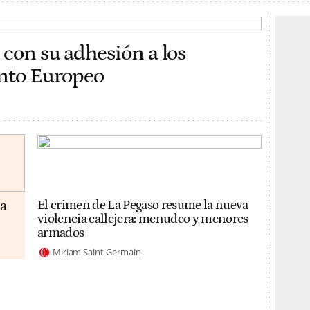
 con su adhesión a los
ento Europeo
da
El crimen de La Pegaso resume la nueva
violencia callejera: menudeo y menores
armados
Miriam Saint-Germain