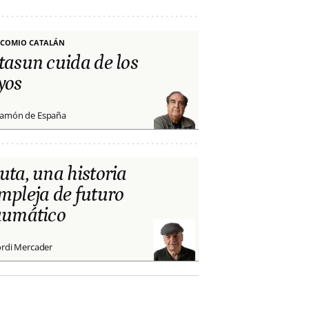
COMIO CATALÁN
tasun cuida de los
yos
amón de España
uta, una historia
mpleja de futuro
aumático
ordi Mercader