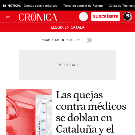
ES NOTICIA:
Quejas contra médicos
Toma de control de Parlem
Caída de Tecnotr
LLEGIR EN CATALÀ
Pásate al MODO AHORRO
Las quejas
contra médicos
se doblan en
Cataluña y el