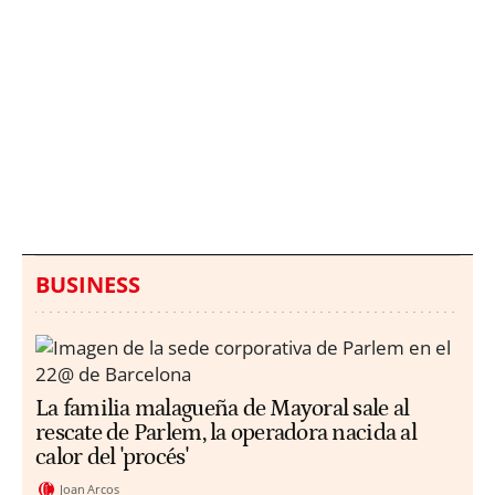
Italia investiga el
Protecció Civil alerta de
hallazgo de bolsas con
un aumento de los
millones en una playa
ahogamientos
de Sicilia
BUSINESS
La familia malagueña de Mayoral sale al
rescate de Parlem, la operadora nacida al
calor del 'procés'
Joan Arcos