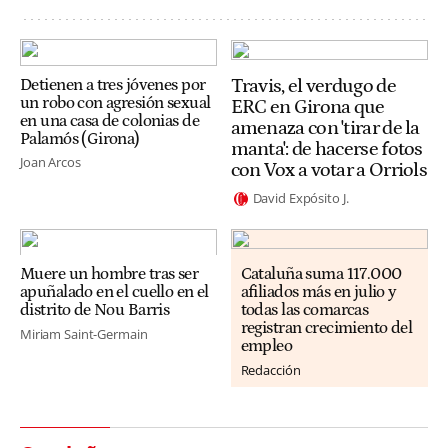
Travis, el verdugo de
Detienen a tres jóvenes por
un robo con agresión sexual
ERC en Girona que
en una casa de colonias de
amenaza con 'tirar de la
Palamós (Girona)
manta': de hacerse fotos
Joan Arcos
con Vox a votar a Orriols
David Expósito J.
Muere un hombre tras ser
Cataluña suma 117.000
apuñalado en el cuello en el
afiliados más en julio y
distrito de Nou Barris
todas las comarcas
registran crecimiento del
Miriam Saint-Germain
empleo
Redacción