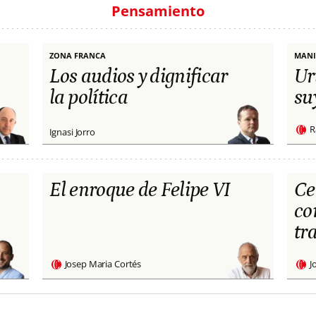
Pensamiento
ZONA FRANCA
MANI
Los audios y dignificar
Ur
la política
su
R
Ignasi Jorro
El enroque de Felipe VI
Ce
co
tr
Josep Maria Cortés
J