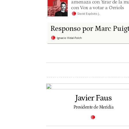
amenaza con 'tirar de la ma
con Vox a votar a Orriols
David Expósito J.
Responso por Marc Puig
Ignacio Vidal-Folch
Javier Faus
Presidente de Meridia