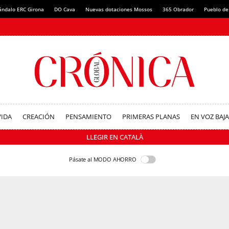
ándalo ERC Girona
DO Cava
Nuevas dotaciones Mossos
365 Obrador
Pueblo de
VIDA
CREACIÓN
PENSAMIENTO
PRIMERAS PLANAS
EN VOZ BAJA
LLEGIR EN CATALÀ
Pásate al MODO AHORRO