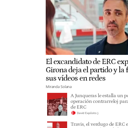
El excandidato de ERC ex
Girona deja el partido y la
sus vídeos en redes
Miranda Solana
A Junqueras le estalla un p
operación contrarreloj para
de ERC
David Expósito J.
Travis, el verdugo de ERC 