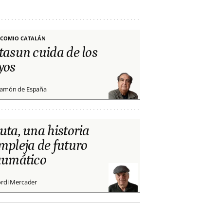
COMIO CATALÁN
tasun cuida de los
yos
amón de España
uta, una historia
mpleja de futuro
aumático
ordi Mercader