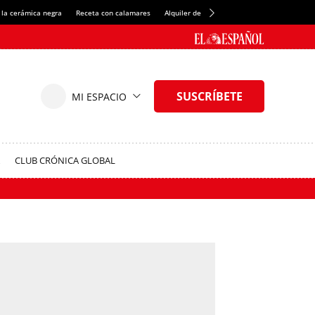
 la cerámica negra
Receta con calamares
Alquiler de habitaciones en España
Créd
CLUB CRÓNICA GLOBAL