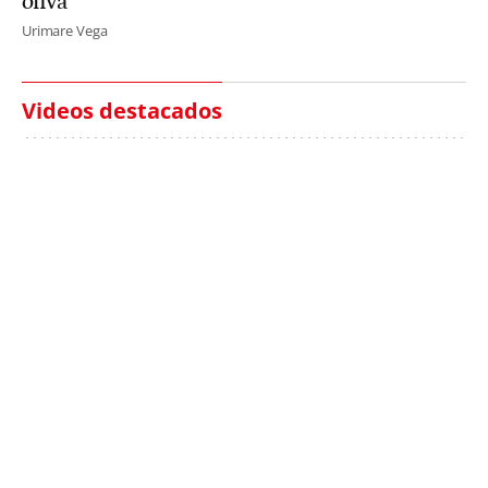
oliva"
Urimare Vega
Videos destacados
Italia investiga el
Protecció Civil alerta de
hallazgo de bolsas con
un aumento de los