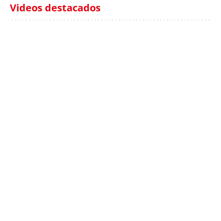
Videos destacados
Italia investiga el
Protecció Civil alerta de
hallazgo de bolsas con
un aumento de los
millones en una playa
ahogamientos
de Sicilia