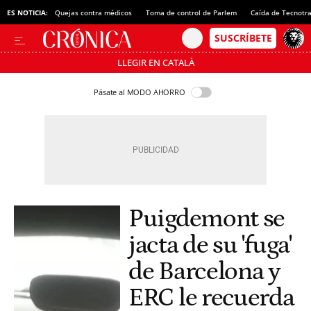
ES NOTICIA:
Quejas contra médicos
Toma de control de Parlem
Caída de Tecnotr
LLEGIR EN CATALÀ
Pásate al MODO AHORRO
Puigdemont se
jacta de su 'fuga'
de Barcelona y
ERC le recuerda