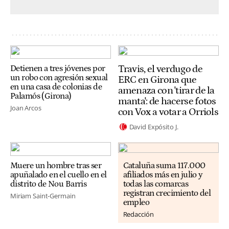
Travis, el verdugo de
Detienen a tres jóvenes por
un robo con agresión sexual
ERC en Girona que
en una casa de colonias de
amenaza con 'tirar de la
Palamós (Girona)
manta': de hacerse fotos
Joan Arcos
con Vox a votar a Orriols
David Expósito J.
Muere un hombre tras ser
Cataluña suma 117.000
apuñalado en el cuello en el
afiliados más en julio y
distrito de Nou Barris
todas las comarcas
registran crecimiento del
Miriam Saint-Germain
empleo
Redacción