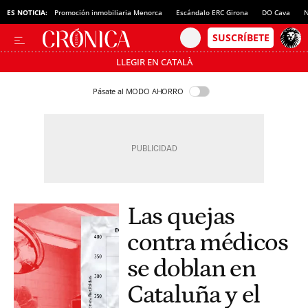
ES NOTICIA:
Promoción inmobiliaria Menorca
Escándalo ERC Girona
DO Cava
N
LLEGIR EN CATALÀ
Pásate al MODO AHORRO
Las quejas
contra médicos
se doblan en
Cataluña y el