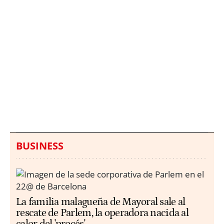
Italia investiga el
Protecció Civil alerta de
hallazgo de bolsas con
un aumento de los
millones en una playa
ahogamientos
de Sicilia
BUSINESS
La familia malagueña de Mayoral sale al
rescate de Parlem, la operadora nacida al
calor del 'procés'