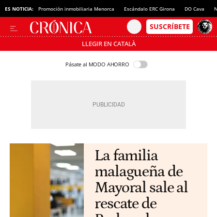
ES NOTICIA:
Promoción inmobiliaria Menorca
Escándalo ERC Girona
DO Cava
N
LLEGIR EN CATALÀ
Pásate al MODO AHORRO
La familia
malagueña de
Mayoral sale al
rescate de