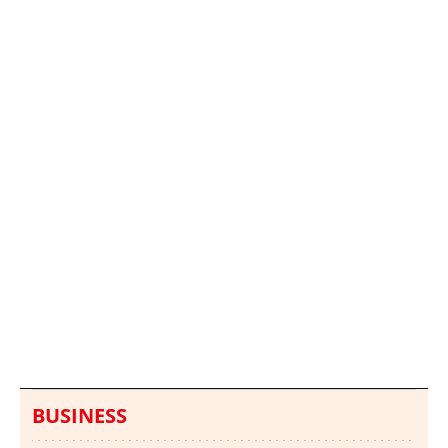
Italia investiga el
Protecció Civil alerta de
hallazgo de bolsas con
un aumento de los
millones en una playa
ahogamientos
de Sicilia
BUSINESS