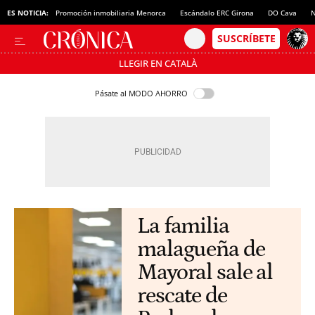
ES NOTICIA:
Promoción inmobiliaria Menorca
Escándalo ERC Girona
DO Cava
N
LLEGIR EN CATALÀ
Pásate al MODO AHORRO
La familia
malagueña de
Mayoral sale al
rescate de