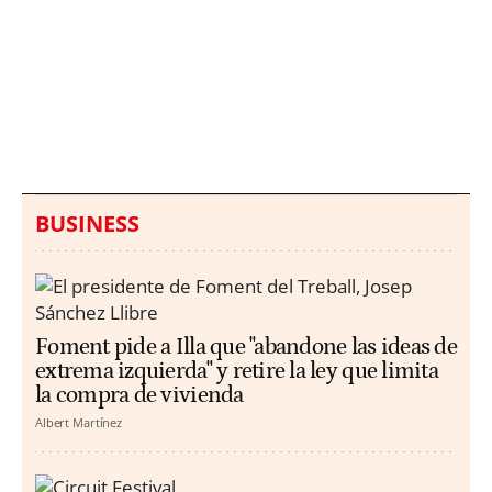
Italia investiga el
Protecció Civil alerta de
hallazgo de bolsas con
un aumento de los
millones en una playa
ahogamientos
de Sicilia
BUSINESS
Foment pide a Illa que "abandone las ideas de
extrema izquierda" y retire la ley que limita
la compra de vivienda
Albert Martínez