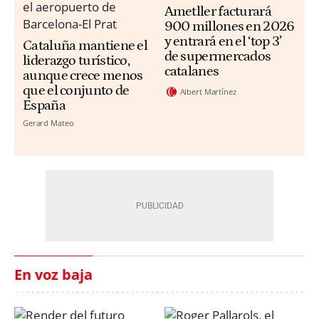
Ametller facturará
900 millones en 2026
y entrará en el ‘top 3’
Cataluña mantiene el
de supermercados
liderazgo turístico,
catalanes
aunque crece menos
que el conjunto de
Albert Martínez
España
Gerard Mateo
En voz baja