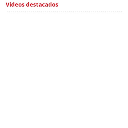
Videos destacados
Italia investiga el
Protecció Civil alerta de
hallazgo de bolsas con
un aumento de los
millones en una playa
ahogamientos
de Sicilia