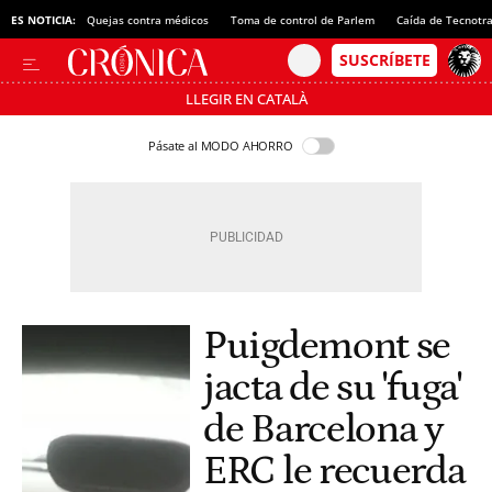
ES NOTICIA:
Quejas contra médicos
Toma de control de Parlem
Caída de Tecnotr
LLEGIR EN CATALÀ
Pásate al MODO AHORRO
Puigdemont se
jacta de su 'fuga'
de Barcelona y
ERC le recuerda