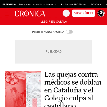
ES NOTICIA:
Promoción inmobiliaria Menorca
Escándalo ERC Girona
DO Cava
N
LLEGIR EN CATALÀ
Pásate al MODO AHORRO
Las quejas contra
médicos se doblan
en Cataluña y el
Colegio culpa al
castellano