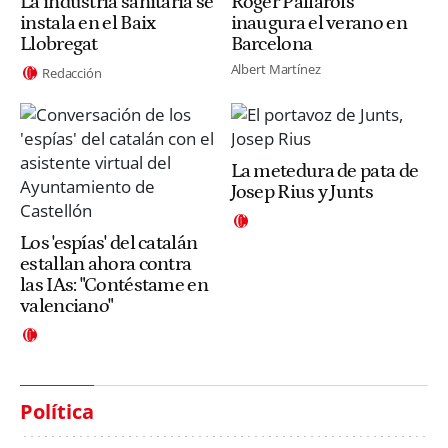
La industria sanitaria se
Roger Pallarols
instala en el Baix
inaugura el verano en
Llobregat
Barcelona
Albert Martínez
Redacción
La metedura de pata de
Josep Rius y Junts
Los 'espías' del catalán
estallan ahora contra
las IAs: "Contéstame en
valenciano"
Política