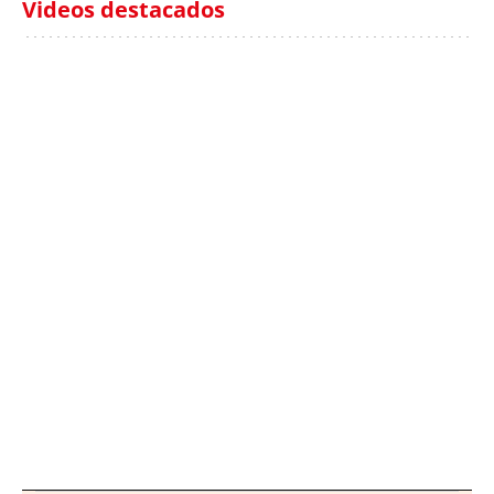
Videos destacados
Italia investiga el
Protecció Civil alerta de
hallazgo de bolsas con
un aumento de los
millones en una playa
ahogamientos
de Sicilia