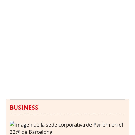
Italia investiga el
Protecció Civil alerta de
hallazgo de bolsas con
un aumento de los
millones en una playa
ahogamientos
de Sicilia
BUSINESS