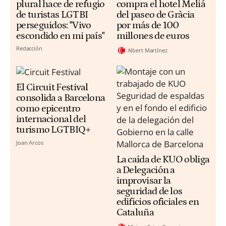
plural hace de refugio
compra el hotel Meliá
de turistas LGTBI
del paseo de Gràcia
perseguidos: "Vivo
por más de 100
escondido en mi país"
millones de euros
Redacción
Albert Martínez
El Circuit Festival
consolida a Barcelona
como epicentro
internacional del
turismo LGTBIQ+
Joan Arcos
La caída de KUO obliga
a Delegación a
improvisar la
seguridad de los
edificios oficiales en
Cataluña