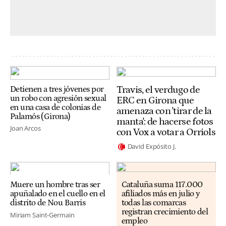
Travis, el verdugo de
Detienen a tres jóvenes por
un robo con agresión sexual
ERC en Girona que
en una casa de colonias de
amenaza con 'tirar de la
Palamós (Girona)
manta': de hacerse fotos
Joan Arcos
con Vox a votar a Orriols
David Expósito J.
Muere un hombre tras ser
Cataluña suma 117.000
apuñalado en el cuello en el
afiliados más en julio y
distrito de Nou Barris
todas las comarcas
registran crecimiento del
Miriam Saint-Germain
empleo