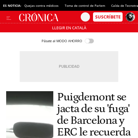
ES NOTICIA:
Quejas contra médicos
Toma de control de Parlem
Caída de Tecnotr
LLEGIR EN CATALÀ
Pásate al MODO AHORRO
Puigdemont se
jacta de su 'fuga'
de Barcelona y
ERC le recuerda