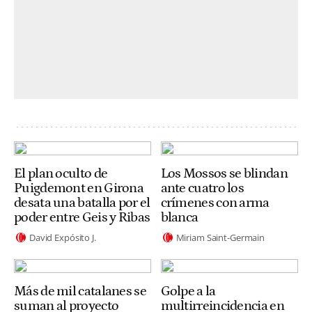
El plan oculto de
Los Mossos se blindan
Puigdemont en Girona
ante cuatro los
desata una batalla por el
crímenes con arma
poder entre Geis y Ribas
blanca
David Expósito J.
Miriam Saint-Germain
Más de mil catalanes se
Golpe a la
suman al proyecto
multirreincidencia en