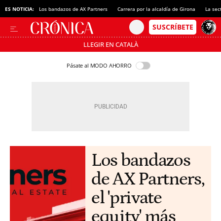
ES NOTICIA:
Los bandazos de AX Partners
Carrera por la alcaldía de Girona
La sec
LLEGIR EN CATALÀ
Pásate al MODO AHORRO
Los bandazos
de AX Partners,
el 'private
equity' más