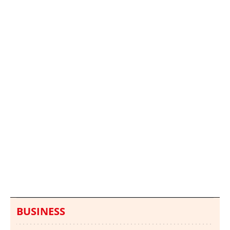
Italia investiga el
Protecció Civil alerta de
hallazgo de bolsas con
un aumento de los
millones en una playa
ahogamientos
de Sicilia
BUSINESS