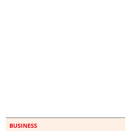
Italia investiga el
Protecció Civil alerta de
hallazgo de bolsas con
un aumento de los
millones en una playa
ahogamientos
de Sicilia
BUSINESS