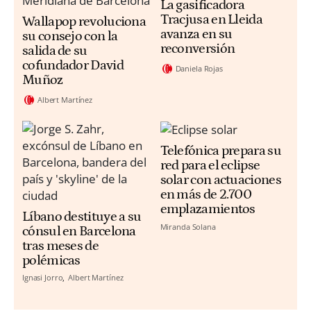
La gasificadora
Tracjusa en Lleida
Wallapop revoluciona
avanza en su
su consejo con la
reconversión
salida de su
cofundador David
Daniela Rojas
Muñoz
Albert Martínez
Telefónica prepara su
red para el eclipse
solar con actuaciones
en más de 2.700
emplazamientos
Líbano destituye a su
Miranda Solana
cónsul en Barcelona
tras meses de
polémicas
Ignasi Jorro
Albert Martínez