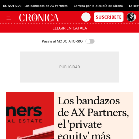
ES NOTICIA:
Los bandazos de AX Partners
Carrera por la alcaldía de Girona
La sec
LLEGIR EN CATALÀ
Pásate al MODO AHORRO
Los bandazos
de AX Partners,
el 'private
equity' más