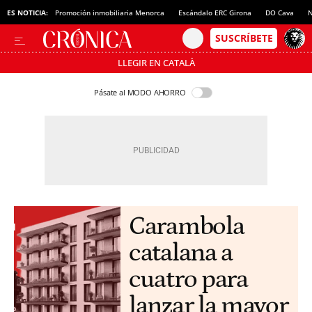
ES NOTICIA:
Promoción inmobiliaria Menorca
Escándalo ERC Girona
DO Cava
N
LLEGIR EN CATALÀ
Pásate al MODO AHORRO
Carambola
catalana a
cuatro para
lanzar la mayor