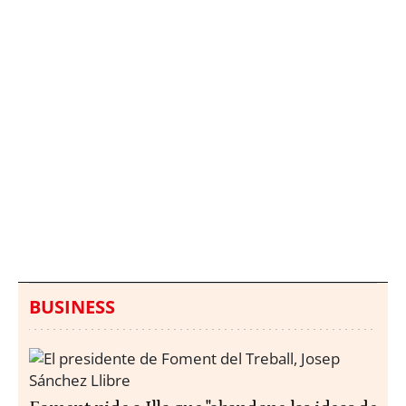
Italia investiga el
Protecció Civil alerta de
hallazgo de bolsas con
un aumento de los
millones en una playa
ahogamientos
de Sicilia
BUSINESS