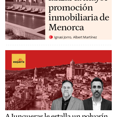
promoción
inmobiliaria de
Menorca
Ignasi Jorro
Albert Martínez
A Junqueras le estalla un polvorín