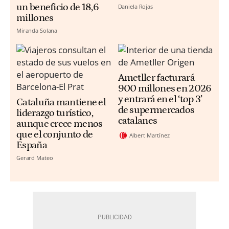
un beneficio de 18,6
Daniela Rojas
millones
Miranda Solana
Ametller facturará
900 millones en 2026
y entrará en el ‘top 3’
Cataluña mantiene el
de supermercados
liderazgo turístico,
catalanes
aunque crece menos
que el conjunto de
Albert Martínez
España
Gerard Mateo