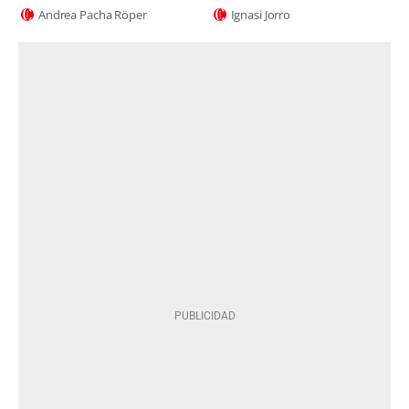
Andrea Pacha Röper
Ignasi Jorro