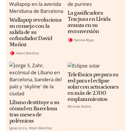
La gasificadora
Tracjusa en Lleida
Wallapop revoluciona
avanza en su
su consejo con la
reconversión
salida de su
cofundador David
Daniela Rojas
Muñoz
Albert Martínez
Telefónica prepara su
red para el eclipse
solar con actuaciones
en más de 2.700
emplazamientos
Líbano destituye a su
Miranda Solana
cónsul en Barcelona
tras meses de
polémicas
Ignasi Jorro
Albert Martínez