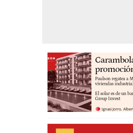
Carambola 
promoción
Paulson regatea a M
viviendas industri
El solar es de un b
Group Invest
Ignasi Jorro
Alber