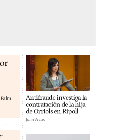
or
Antifraude investiga la
y Palm
contratación de la hija
de Orriols en Ripoll
Joan Arcos
r