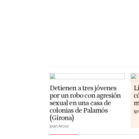
Detienen a tres jóvenes
L
por un robo con agresión
c
sexual en una casa de
m
colonias de Palamós
Ign
(Girona)
Joan Arcos