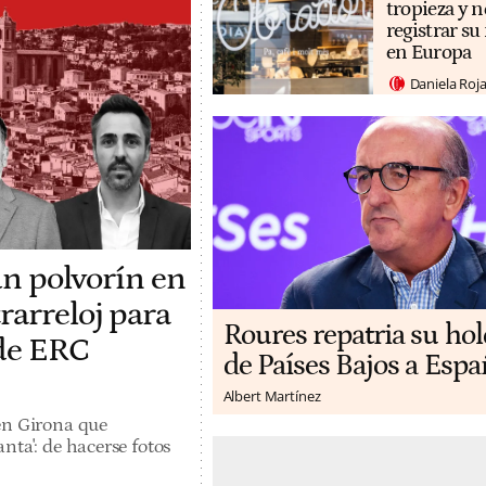
tropieza y n
registrar s
en Europa
Daniela Roj
un polvorín en
rarreloj para
Roures repatria su ho
 de ERC
de Países Bajos a Espa
Albert Martínez
en Girona que
nta': de hacerse fotos