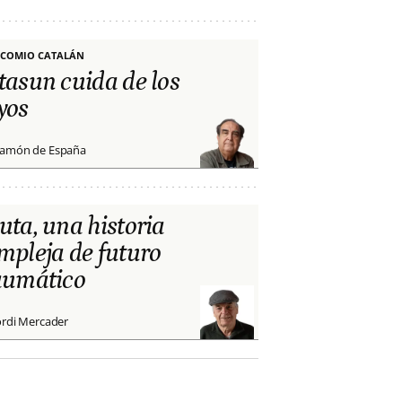
COMIO CATALÁN
tasun cuida de los
yos
amón de España
uta, una historia
mpleja de futuro
aumático
ordi Mercader