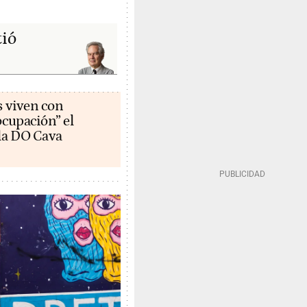
tió
s viven con
cupación” el
la DO Cava