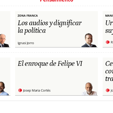
ZONA FRANCA
MANI
Los audios y dignificar
Ur
la política
su
R
Ignasi Jorro
El enroque de Felipe VI
Ce
co
tr
Josep Maria Cortés
J