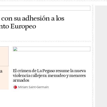
 con su adhesión a los
ento Europeo
da
El crimen de La Pegaso resume la nueva
violencia callejera: menudeo y menores
armados
Miriam Saint-Germain