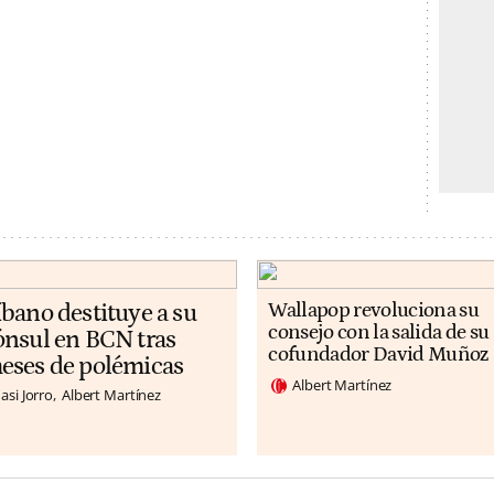
íbano destituye a su
Wallapop revoluciona su
consejo con la salida de su
ónsul en BCN tras
cofundador David Muñoz
eses de polémicas
Albert Martínez
asi Jorro
Albert Martínez