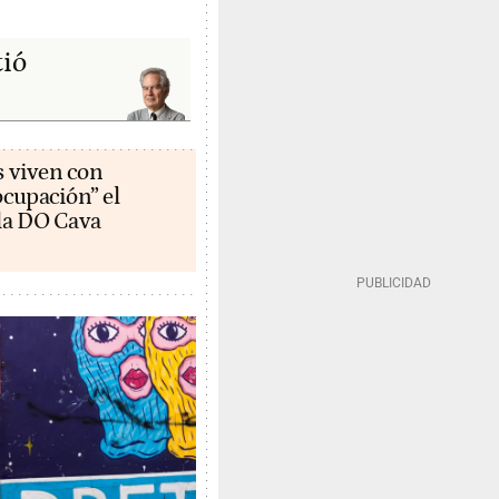
tió
s viven con
cupación” el
la DO Cava