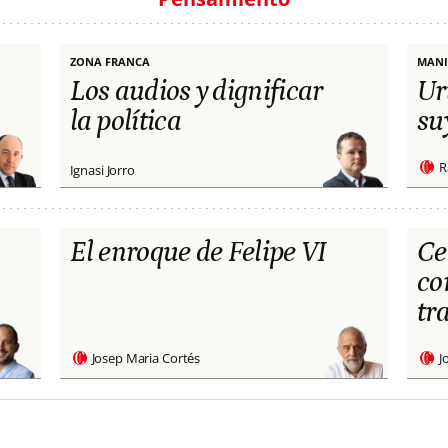
ZONA FRANCA
MANI
Los audios y dignificar
Ur
la política
su
R
Ignasi Jorro
El enroque de Felipe VI
Ce
co
tr
Josep Maria Cortés
J