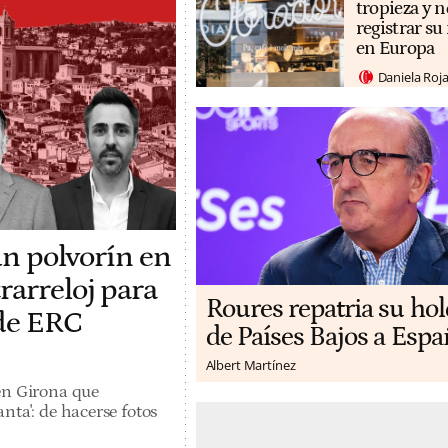
tropieza y n
registrar s
en Europa
Daniela Roj
un polvorín en
rarreloj para
Roures repatria su ho
 de ERC
de Países Bajos a Espa
Albert Martínez
en Girona que
nta': de hacerse fotos