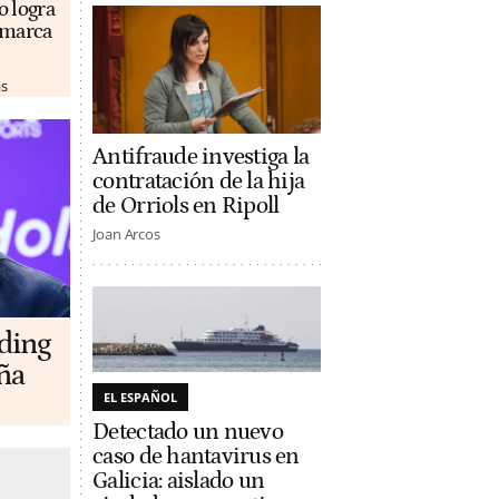
o logra
u marca
as
Antifraude investiga la
contratación de la hija
de Orriols en Ripoll
Joan Arcos
lding
ña
EL ESPAÑOL
Detectado un nuevo
caso de hantavirus en
Galicia: aislado un