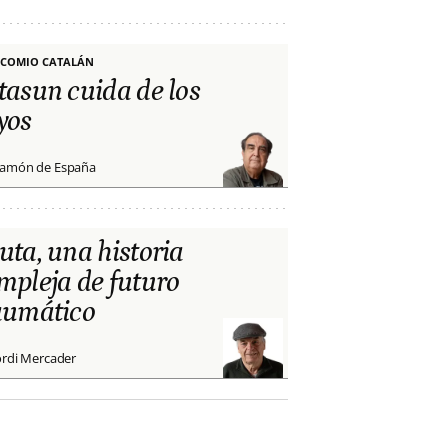
COMIO CATALÁN
tasun cuida de los
yos
amón de España
uta, una historia
mpleja de futuro
aumático
ordi Mercader