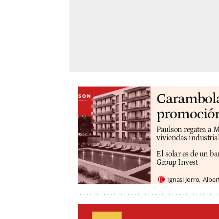
Carambola 
promoción
Paulson regatea a M
viviendas industri
El solar es de un b
Group Invest
Ignasi Jorro
Alber