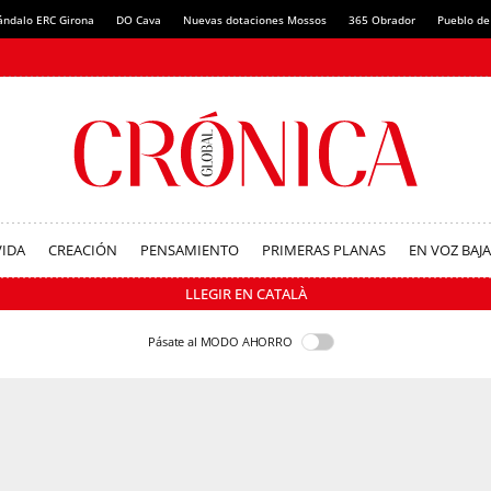
ándalo ERC Girona
DO Cava
Nuevas dotaciones Mossos
365 Obrador
Pueblo de
VIDA
CREACIÓN
PENSAMIENTO
PRIMERAS PLANAS
EN VOZ BAJA
LLEGIR EN CATALÀ
Pásate al MODO AHORRO