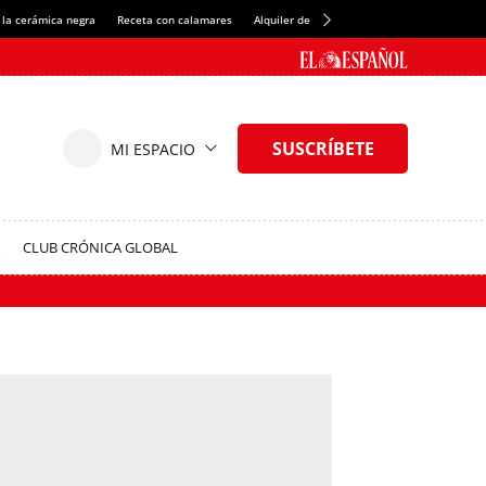
 la cerámica negra
Receta con calamares
Alquiler de habitaciones en España
Créd
CLUB CRÓNICA GLOBAL