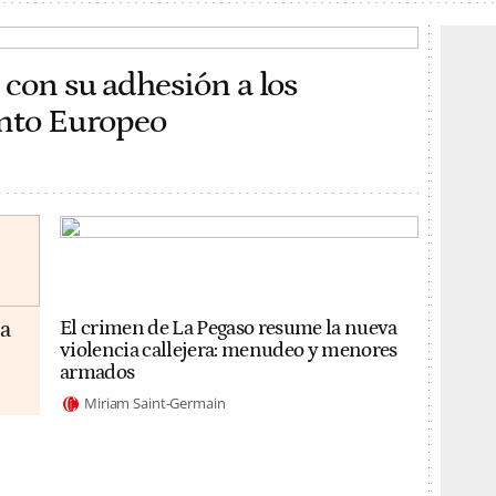
 con su adhesión a los
ento Europeo
da
El crimen de La Pegaso resume la nueva
violencia callejera: menudeo y menores
armados
Miriam Saint-Germain