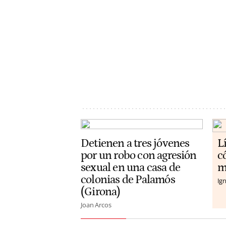
Detienen a tres jóvenes
L
por un robo con agresión
c
sexual en una casa de
m
colonias de Palamós
Ign
(Girona)
Joan Arcos