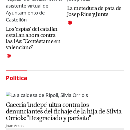
La metedura de pata de
Josep Rius y Junts
Los 'espías' del catalán
estallan ahora contra
las IAs: "Contéstame en
valenciano"
Política
Cacería 'indepe' ultra contra los
denunciantes del fichaje de la hija de Sílvia
Orriols: "Desgraciado y parásito"
Joan Arcos