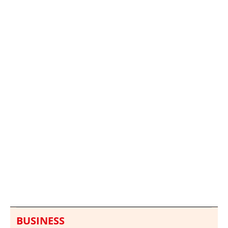
Italia investiga el
Protecció Civil alerta de
hallazgo de bolsas con
un aumento de los
millones en una playa
ahogamientos
de Sicilia
BUSINESS