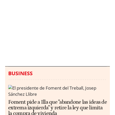
Italia investiga el
Protecció Civil alerta de
hallazgo de bolsas con
un aumento de los
millones en una playa
ahogamientos
de Sicilia
BUSINESS
Foment pide a Illa que "abandone las ideas de
extrema izquierda" y retire la ley que limita
la compra de vivienda