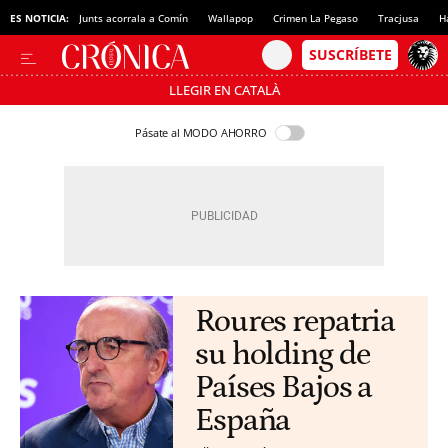
ES NOTICIA:
Junts acorrala a Comín
Wallapop
Crimen La Pegaso
Tracjusa
H
LLEGIR EN CATALÀ
Pásate al MODO AHORRO
Roures repatria
su holding de
Países Bajos a
España