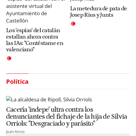
La metedura de pata de
Josep Rius y Junts
Los 'espías' del catalán
estallan ahora contra
las IAs: "Contéstame en
valenciano"
Política
Cacería 'indepe' ultra contra los
denunciantes del fichaje de la hija de Sílvia
Orriols: "Desgraciado y parásito"
Joan Arcos