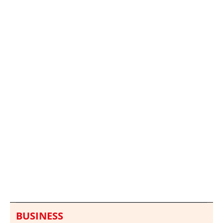
Italia investiga el
Protecció Civil alerta de
hallazgo de bolsas con
un aumento de los
millones en una playa
ahogamientos
de Sicilia
BUSINESS