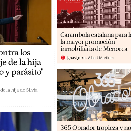
Carambola catalana para l
la mayor promoción
inmobiliaria de Menorca
ontra los
Ignasi Jorro
Albert Martínez
e de la hija
o y parásito"
e la hija de Sílvia
365 Obrador tropieza y no