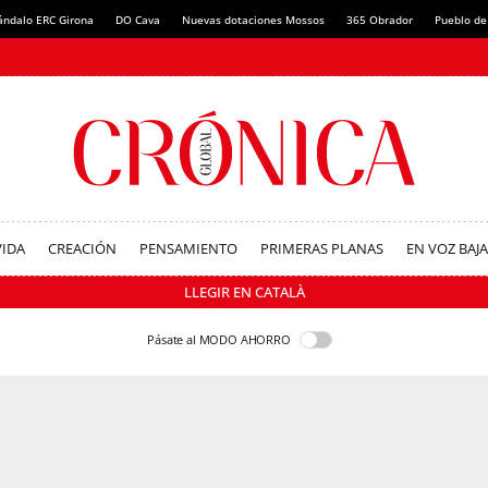
ándalo ERC Girona
DO Cava
Nuevas dotaciones Mossos
365 Obrador
Pueblo de
VIDA
CREACIÓN
PENSAMIENTO
PRIMERAS PLANAS
EN VOZ BAJA
LLEGIR EN CATALÀ
Pásate al MODO AHORRO