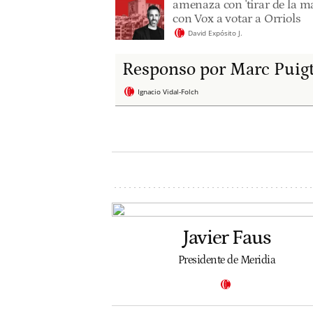
amenaza con 'tirar de la ma
con Vox a votar a Orriols
David Expósito J.
Responso por Marc Puig
Ignacio Vidal-Folch
Javier Faus
Presidente de Meridia