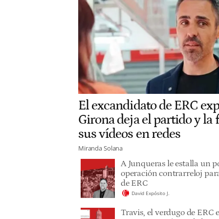
El excandidato de ERC ex
Girona deja el partido y la
sus vídeos en redes
Miranda Solana
A Junqueras le estalla un p
operación contrarreloj para
de ERC
David Expósito J.
Travis, el verdugo de ERC 