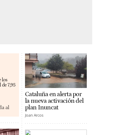
 los
 de 7,95
Cataluña en alerta por
la nueva activación del
plan Inuncat
da al
Joan Arcos