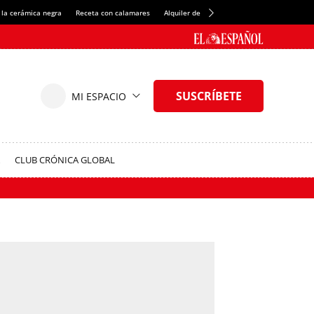
 la cerámica negra
Receta con calamares
Alquiler de habitaciones en España
Créd
CLUB CRÓNICA GLOBAL