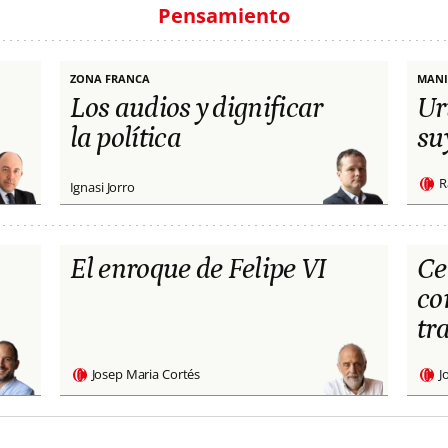
Pensamiento
ZONA FRANCA
MANI
Los audios y dignificar
Ur
la política
su
R
Ignasi Jorro
El enroque de Felipe VI
Ce
co
tr
Josep Maria Cortés
J