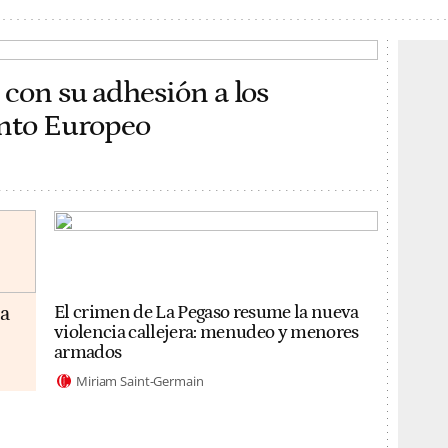
 con su adhesión a los
ento Europeo
da
El crimen de La Pegaso resume la nueva
violencia callejera: menudeo y menores
armados
Miriam Saint-Germain