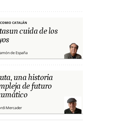
COMIO CATALÁN
tasun cuida de los
yos
amón de España
uta, una historia
mpleja de futuro
aumático
ordi Mercader