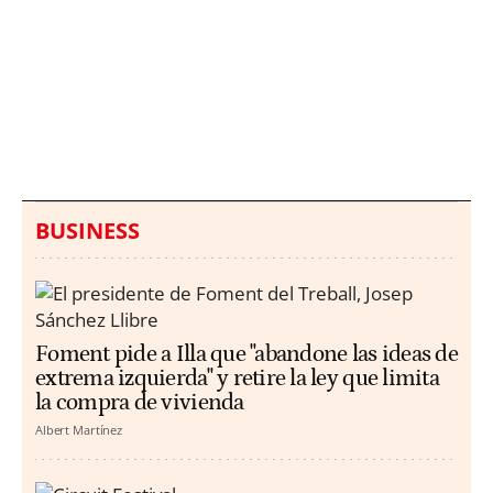
Italia investiga el
Protecció Civil alerta de
hallazgo de bolsas con
un aumento de los
millones en una playa
ahogamientos
de Sicilia
BUSINESS
Foment pide a Illa que "abandone las ideas de
extrema izquierda" y retire la ley que limita
la compra de vivienda
Albert Martínez