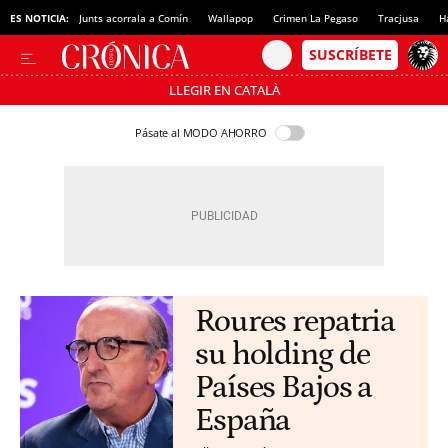
ES NOTICIA:
Junts acorrala a Comín
Wallapop
Crimen La Pegaso
Tracjusa
H
LLEGIR EN CATALÀ
Pásate al MODO AHORRO
Roures repatria
su holding de
Países Bajos a
España