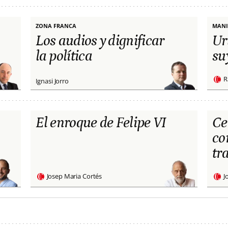
ZONA FRANCA
MANI
Los audios y dignificar
Ur
la política
su
R
Ignasi Jorro
El enroque de Felipe VI
Ce
co
tr
Josep Maria Cortés
J