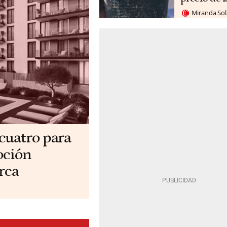
Miranda So
cuatro para
oción
rca