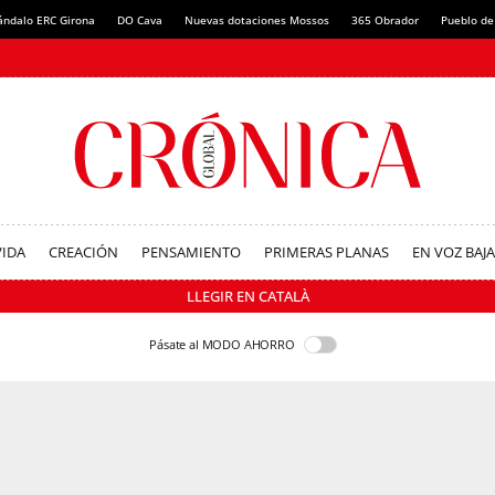
ándalo ERC Girona
DO Cava
Nuevas dotaciones Mossos
365 Obrador
Pueblo de
VIDA
CREACIÓN
PENSAMIENTO
PRIMERAS PLANAS
EN VOZ BAJA
LLEGIR EN CATALÀ
Pásate al MODO AHORRO