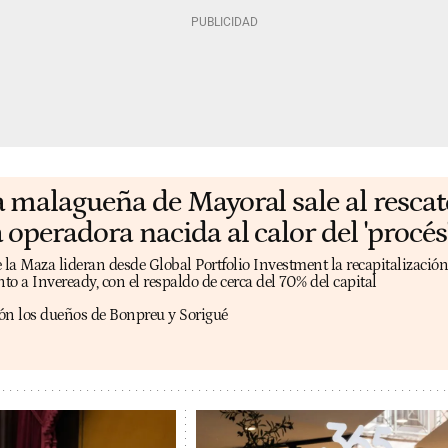
a malagueña de Mayoral sale al rescat
 operadora nacida al calor del 'procés
a Maza lideran desde Global Portfolio Investment la recapitalización
unto a Inveready, con el respaldo de cerca del 70% del capital
ón los dueños de Bonpreu y Sorigué