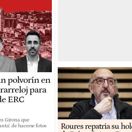
un polvorín en
rarreloj para
 de ERC
en Girona que
Roures repatria su ho
nta': de hacerse fotos