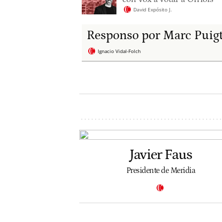
David Expósito J.
Responso por Marc Puig
Ignacio Vidal-Folch
Javier Faus
Presidente de Meridia