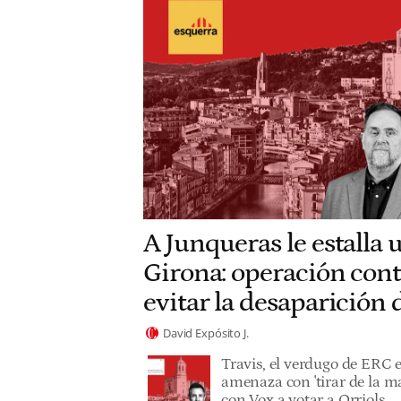
A Junqueras le estalla 
Girona: operación cont
evitar la desaparición
David Expósito J.
Travis, el verdugo de ERC 
amenaza con 'tirar de la ma
con Vox a votar a Orriols