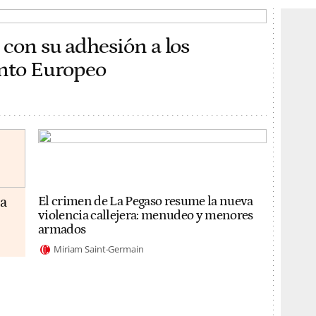
 con su adhesión a los
ento Europeo
da
El crimen de La Pegaso resume la nueva
violencia callejera: menudeo y menores
armados
Miriam Saint-Germain