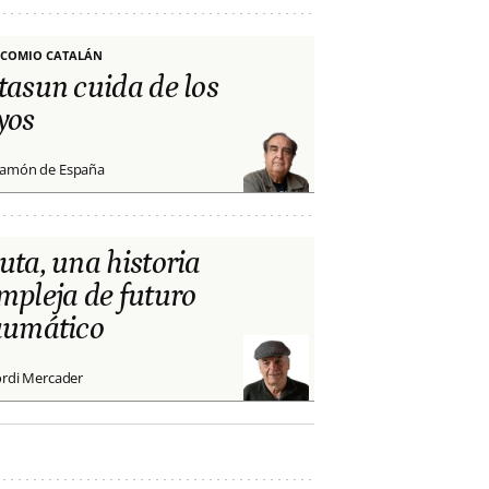
COMIO CATALÁN
tasun cuida de los
yos
amón de España
uta, una historia
mpleja de futuro
aumático
ordi Mercader