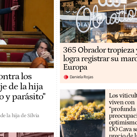
365 Obrador tropieza 
logra registrar su mar
Europa
ontra los
Daniela Rojas
e de la hija
o y parásito"
Los viticul
viven con
“profunda
preocupaci
e la hija de Sílvia
optimismo
DO Cava so
precio de l