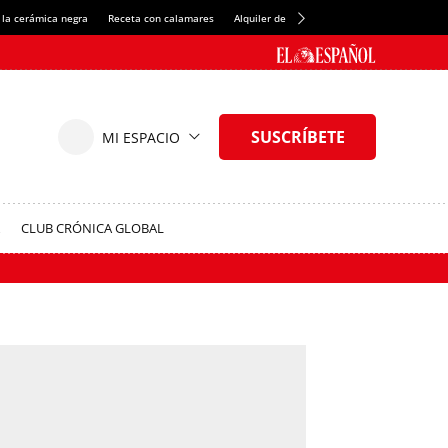
 la cerámica negra
Receta con calamares
Alquiler de habitaciones en España
Créd
CLUB CRÓNICA GLOBAL