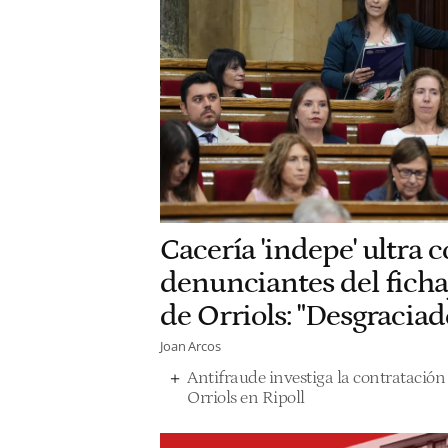
Cacería 'indepe' ultra c
denunciantes del fichaj
de Orriols: "Desgraciad
Joan Arcos
Antifraude investiga la contratación d
Orriols en Ripoll