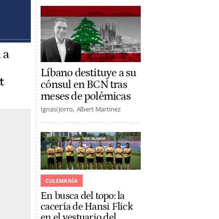
 a
Líbano destituye a su
t
cónsul en BCN tras
meses de polémicas
Ignasi Jorro
Albert Martínez
CULEMANÍA
En busca del topo: la
cacería de Hansi Flick
en el vestuario del