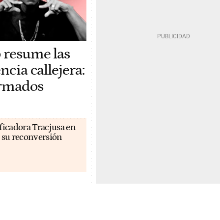
 resume las
ncia callejera:
rmados
ficadora Tracjusa en
 su reconversión