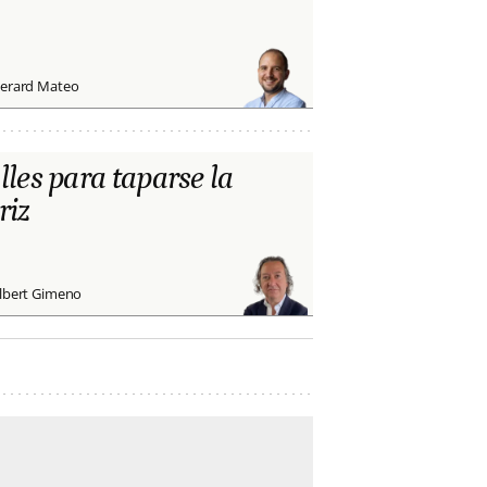
erard Mateo
lles para taparse la
riz
lbert Gimeno