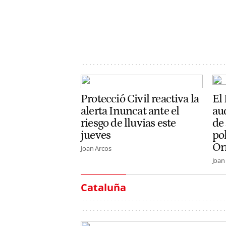
Protecció Civil reactiva la
El
alerta Inuncat ante el
aud
riesgo de lluvias este
de 
jueves
pol
Or
Joan Arcos
Joan
Cataluña