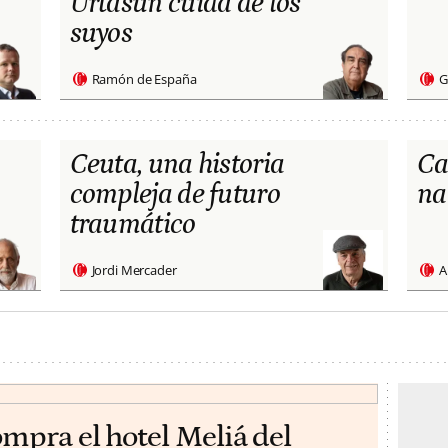
Urtasun cuida de los
suyos
Ramón de España
G
Ceuta, una historia
Ca
compleja de futuro
na
traumático
Jordi Mercader
A
ompra el hotel Meliá del