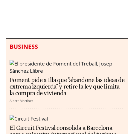
Italia investiga el
Protecció Civil alerta de
hallazgo de bolsas con
un aumento de los
millones en una playa
ahogamientos
de Sicilia
BUSINESS
Foment pide a Illa que "abandone las ideas de
extrema izquierda" y retire la ley que limita
la compra de vivienda
Albert Martínez
El Circuit Festival consolida a Barcelona