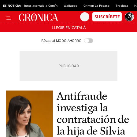
ES NOTICIA:
Junts acorrala a Comín
Wallapop
Crimen La Pegaso
Tracjusa
H
LLEGIR EN CATALÀ
Pásate al MODO AHORRO
Antifraude
investiga la
contratación de
la hija de Sílvia