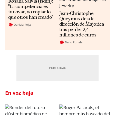
Rosalia Salvia (Isdin):
"La competencia es
innovar, no copiar lo
Jean-Christophe
que otros han creado"
Queyroux deja la
dirección de Majorica
Daniela Rojas
tras perder 2,4
millones de euros
Darío Portela
En voz baja