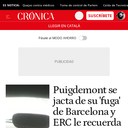
ES NOTICIA:
Quejas contra médicos
Toma de control de Parlem
Caída de Tecnotr
LLEGIR EN CATALÀ
Pásate al MODO AHORRO
Puigdemont se
jacta de su 'fuga'
de Barcelona y
ERC le recuerda