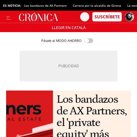
ES NOTICIA:
Los bandazos de AX Partners
Carrera por la alcaldía de Girona
La sec
LLEGIR EN CATALÀ
Pásate al MODO AHORRO
Los bandazos
de AX Partners,
el 'private
equity' más