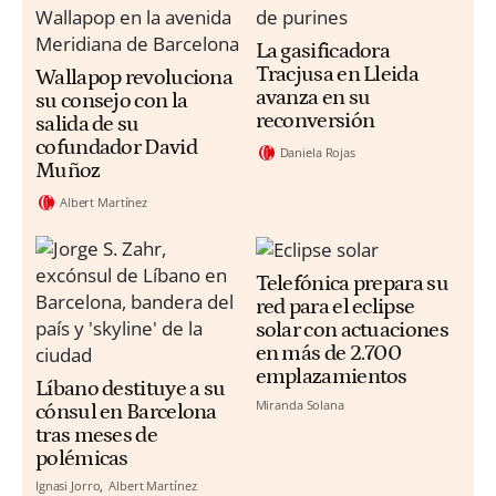
La gasificadora
Tracjusa en Lleida
Wallapop revoluciona
avanza en su
su consejo con la
reconversión
salida de su
cofundador David
Daniela Rojas
Muñoz
Albert Martínez
Telefónica prepara su
red para el eclipse
solar con actuaciones
en más de 2.700
emplazamientos
Líbano destituye a su
Miranda Solana
cónsul en Barcelona
tras meses de
polémicas
Ignasi Jorro
Albert Martínez