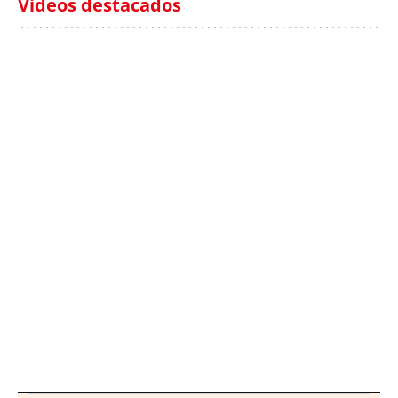
Videos destacados
Italia investiga el
Protecció Civil alerta de
hallazgo de bolsas con
un aumento de los
millones en una playa
ahogamientos
de Sicilia