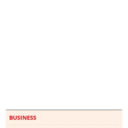
Italia investiga el
Protecció Civil alerta de
hallazgo de bolsas con
un aumento de los
millones en una playa
ahogamientos
de Sicilia
BUSINESS