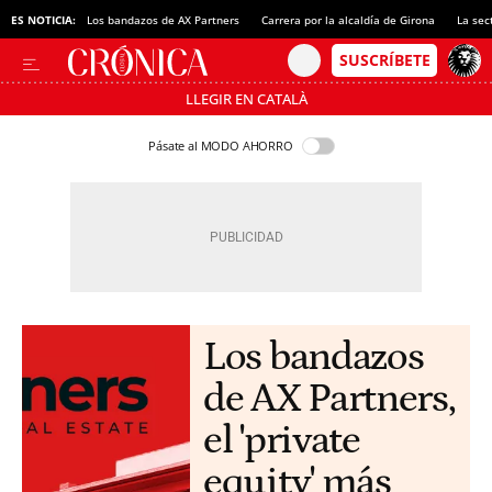
ES NOTICIA:
Los bandazos de AX Partners
Carrera por la alcaldía de Girona
La sec
LLEGIR EN CATALÀ
Pásate al MODO AHORRO
Los bandazos
de AX Partners,
el 'private
equity' más