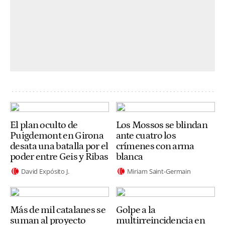
El plan oculto de
Los Mossos se blindan
Puigdemont en Girona
ante cuatro los
desata una batalla por el
crímenes con arma
poder entre Geis y Ribas
blanca
David Expósito J.
Miriam Saint-Germain
Más de mil catalanes se
Golpe a la
suman al proyecto
multirreincidencia en