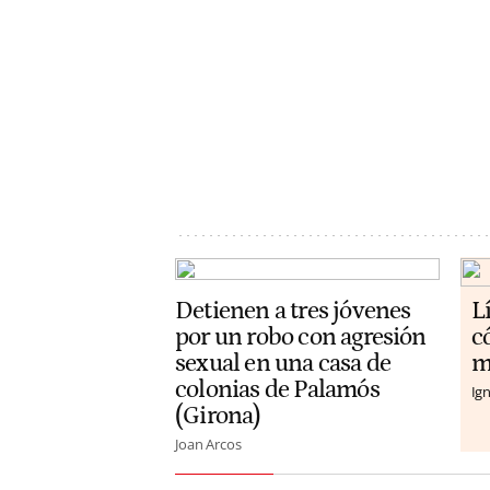
Detienen a tres jóvenes
L
por un robo con agresión
c
sexual en una casa de
m
colonias de Palamós
Ign
(Girona)
Joan Arcos