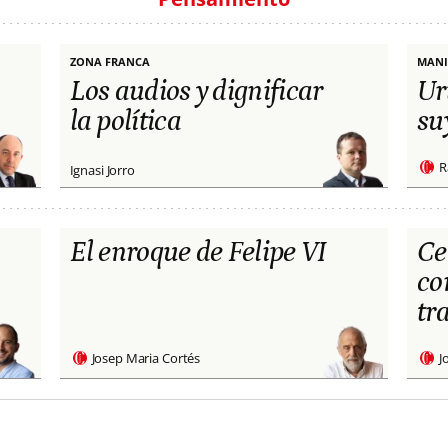
ZONA FRANCA
MANI
Los audios y dignificar
Ur
la política
su
R
Ignasi Jorro
El enroque de Felipe VI
Ce
co
tr
Josep Maria Cortés
J