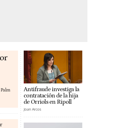
or
Antifraude investiga la
y Palm
contratación de la hija
de Orriols en Ripoll
Joan Arcos
r