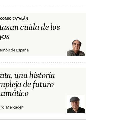
COMIO CATALÁN
tasun cuida de los
yos
amón de España
uta, una historia
mpleja de futuro
aumático
ordi Mercader