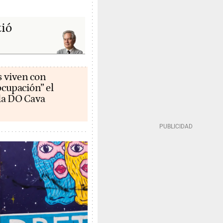
tió
s viven con
cupación” el
la DO Cava