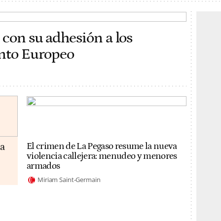
 con su adhesión a los
ento Europeo
da
El crimen de La Pegaso resume la nueva
violencia callejera: menudeo y menores
armados
Miriam Saint-Germain