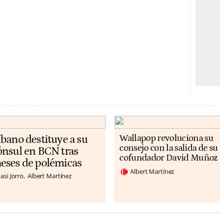
íbano destituye a su
Wallapop revoluciona su
consejo con la salida de su
ónsul en BCN tras
cofundador David Muñoz
eses de polémicas
Albert Martínez
asi Jorro
Albert Martínez