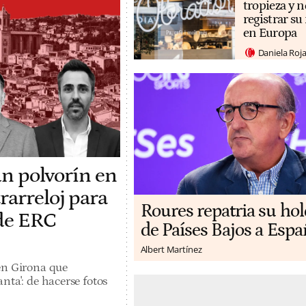
tropieza y n
registrar s
en Europa
Daniela Roj
un polvorín en
rarreloj para
Roures repatria su ho
 de ERC
de Países Bajos a Espa
Albert Martínez
en Girona que
nta': de hacerse fotos