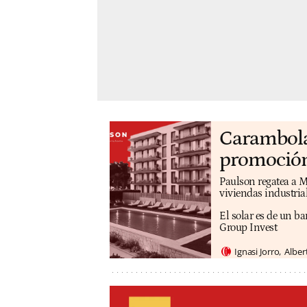
Carambola 
promoción
Paulson regatea a M
viviendas industri
El solar es de un b
Group Invest
Ignasi Jorro
Alber