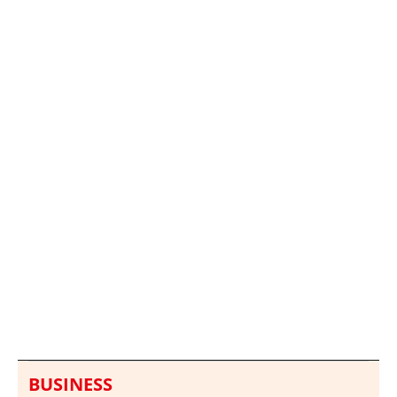
Italia investiga el
Protecció Civil alerta de
hallazgo de bolsas con
un aumento de los
millones en una playa
ahogamientos
de Sicilia
BUSINESS