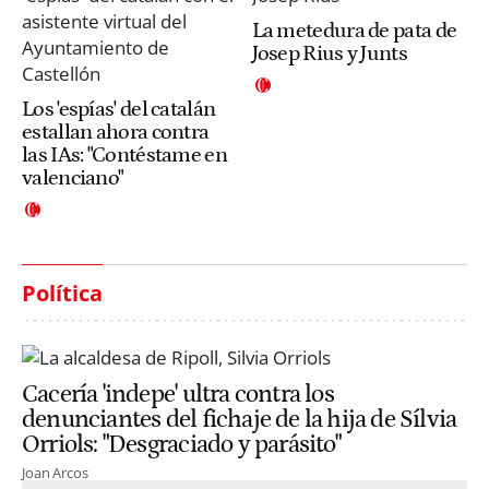
La metedura de pata de
Josep Rius y Junts
Los 'espías' del catalán
estallan ahora contra
las IAs: "Contéstame en
valenciano"
Política
Cacería 'indepe' ultra contra los
denunciantes del fichaje de la hija de Sílvia
Orriols: "Desgraciado y parásito"
Joan Arcos