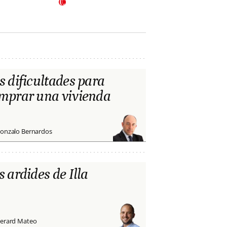
s dificultades para
mprar una vivienda
onzalo Bernardos
s ardides de Illa
erard Mateo