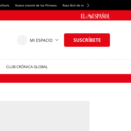
lítoris
Nuevo tresmil de los Pirineos
Ruta fácil de montaña
El arroz más meloso
CLUB CRÓNICA GLOBAL