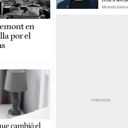
Miranda Solana
gdemont en
la por el
as
 que cambió el