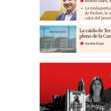
Miranda Solana
A
La malagueña M
de Parlem, la 
calor del 'procé
La caída de Tec
pleno de la C
Daniela Rojas