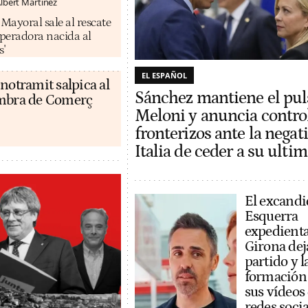
lbert Martínez
ayoral sale al rescate
operadora nacida al
s'
EL ESPAÑOL
notramit salpica al
Sánchez mantiene el pul
ambra de Comerç
Meloni y anuncia contro
fronterizos ante la negat
Italia de ceder a su ult
El excandi
Esquerra
expedient
Girona dej
partido y l
formación
sus vídeos
redes socia