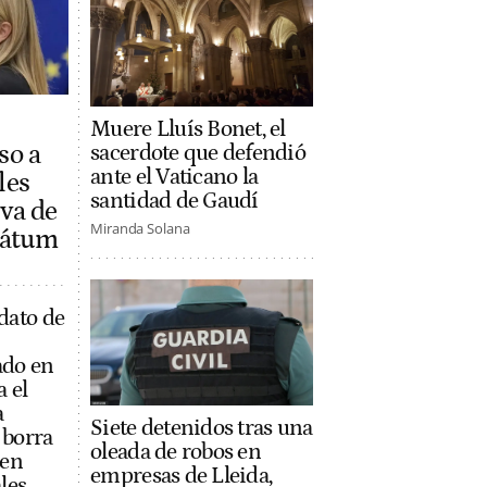
Muere Lluís Bonet, el
so a
sacerdote que defendió
ante el Vaticano la
les
santidad de Gaudí
iva de
Miranda Solana
imátum
dato de
ado en
a el
a
Siete detenidos tras una
 borra
oleada de robos en
 en
empresas de Lleida,
les