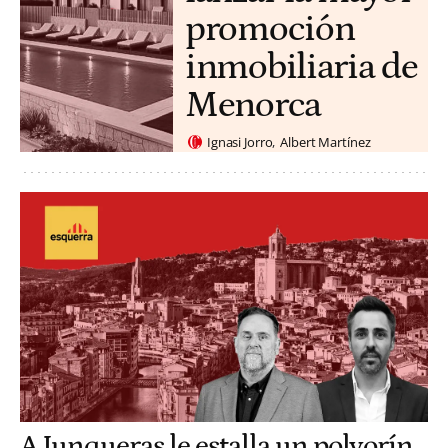
promoción
inmobiliaria de
Menorca
Ignasi Jorro
Albert Martínez
A Junqueras le estalla un polvorín