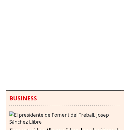
Italia investiga el
Protecció Civil alerta de
hallazgo de bolsas con
un aumento de los
millones en una playa
ahogamientos
de Sicilia
BUSINESS