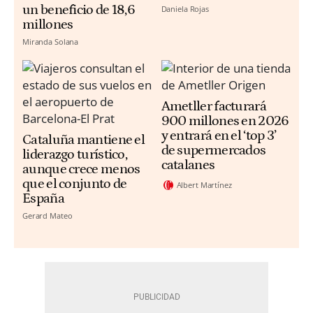
un beneficio de 18,6
Daniela Rojas
millones
Miranda Solana
Ametller facturará
900 millones en 2026
y entrará en el ‘top 3’
Cataluña mantiene el
de supermercados
liderazgo turístico,
catalanes
aunque crece menos
que el conjunto de
Albert Martínez
España
Gerard Mateo