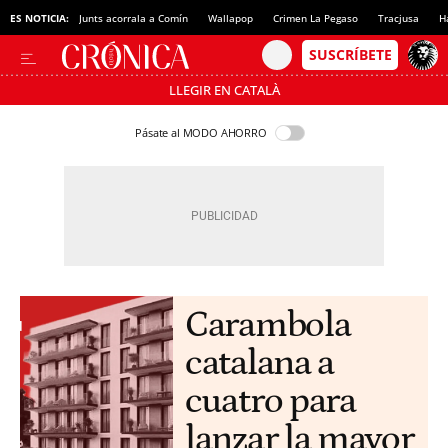
ES NOTICIA:
Junts acorrala a Comín
Wallapop
Crimen La Pegaso
Tracjusa
H
LLEGIR EN CATALÀ
Pásate al MODO AHORRO
Carambola
catalana a
cuatro para
lanzar la mayor