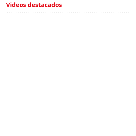
Videos destacados
Italia investiga el
Protecció Civil alerta de
hallazgo de bolsas con
un aumento de los
millones en una playa
ahogamientos
de Sicilia