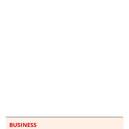
Italia investiga el
Protecció Civil alerta de
hallazgo de bolsas con
un aumento de los
millones en una playa
ahogamientos
de Sicilia
BUSINESS