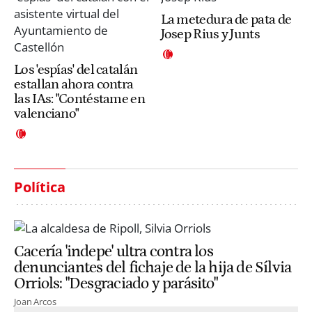
La metedura de pata de
Josep Rius y Junts
Los 'espías' del catalán
estallan ahora contra
las IAs: "Contéstame en
valenciano"
Política
Cacería 'indepe' ultra contra los
denunciantes del fichaje de la hija de Sílvia
Orriols: "Desgraciado y parásito"
Joan Arcos