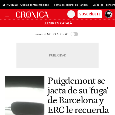
ES NOTICIA:
Quejas contra médicos
Toma de control de Parlem
Caída de Tecnotr
LLEGIR EN CATALÀ
Pásate al MODO AHORRO
Puigdemont se
jacta de su 'fuga'
de Barcelona y
ERC le recuerda