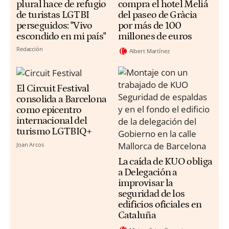
plural hace de refugio
compra el hotel Meliá
de turistas LGTBI
del paseo de Gràcia
perseguidos: "Vivo
por más de 100
escondido en mi país"
millones de euros
Redacción
Albert Martínez
El Circuit Festival
consolida a Barcelona
como epicentro
internacional del
turismo LGTBIQ+
Joan Arcos
La caída de KUO obliga
a Delegación a
improvisar la
seguridad de los
edificios oficiales en
Cataluña