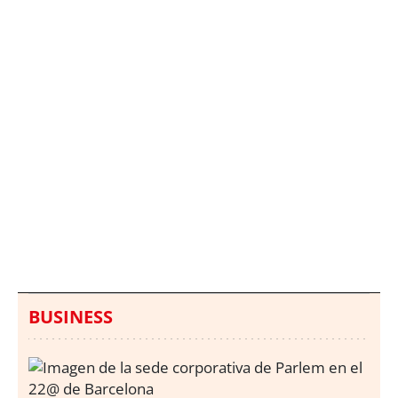
Italia investiga el
Protecció Civil alerta de
hallazgo de bolsas con
un aumento de los
millones en una playa
ahogamientos
de Sicilia
BUSINESS