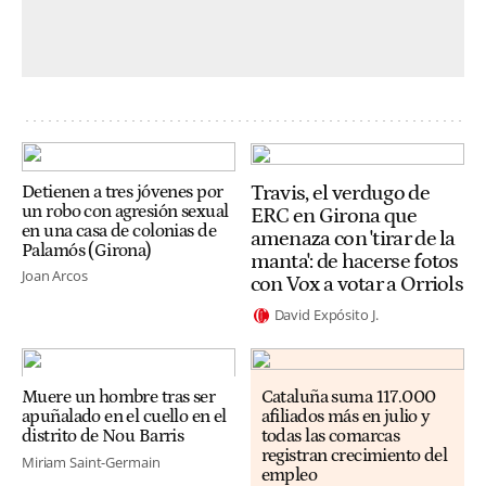
Travis, el verdugo de
Detienen a tres jóvenes por
un robo con agresión sexual
ERC en Girona que
en una casa de colonias de
amenaza con 'tirar de la
Palamós (Girona)
manta': de hacerse fotos
Joan Arcos
con Vox a votar a Orriols
David Expósito J.
Muere un hombre tras ser
Cataluña suma 117.000
apuñalado en el cuello en el
afiliados más en julio y
distrito de Nou Barris
todas las comarcas
registran crecimiento del
Miriam Saint-Germain
empleo