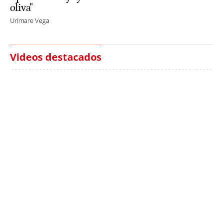
oliva"
Urimare Vega
Videos destacados
Italia investiga el
Protecció Civil alerta de