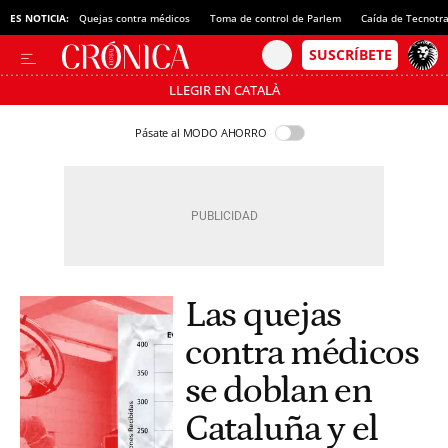
ES NOTICIA:
Quejas contra médicos
Toma de control de Parlem
Caída de Tecnotr
LLEGIR EN CATALÀ
Pásate al MODO AHORRO
Las quejas
contra médicos
se doblan en
Cataluña y el