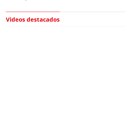
Videos destacados
Italia investiga el
Protecció Civil alerta de
hallazgo de bolsas con
un aumento de los
millones en una playa
ahogamientos
de Sicilia