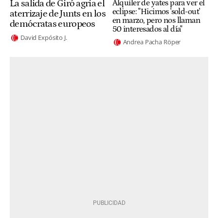
La salida de Giró agria el
Alquiler de yates para ver el
eclipse: "Hicimos 'sold-out'
aterrizaje de Junts en los
en marzo, pero nos llaman
demócratas europeos
50 interesados al día"
David Expósito J.
Andrea Pacha Röper