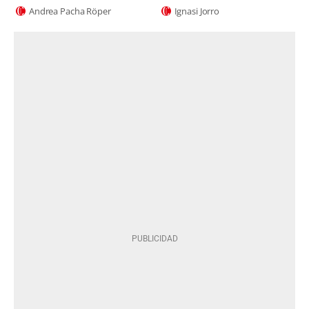
Andrea Pacha Röper
Ignasi Jorro