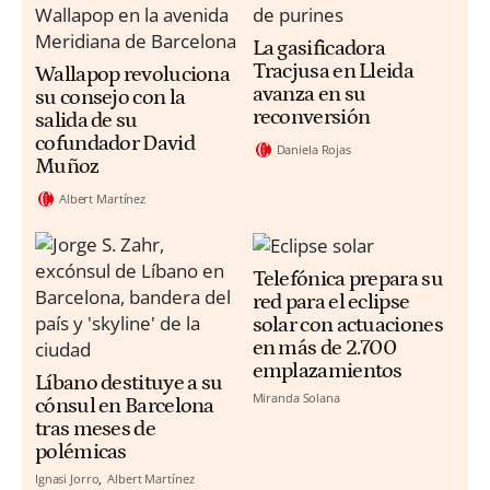
La gasificadora
Tracjusa en Lleida
Wallapop revoluciona
avanza en su
su consejo con la
reconversión
salida de su
cofundador David
Daniela Rojas
Muñoz
Albert Martínez
Telefónica prepara su
red para el eclipse
solar con actuaciones
en más de 2.700
emplazamientos
Líbano destituye a su
Miranda Solana
cónsul en Barcelona
tras meses de
polémicas
Ignasi Jorro
Albert Martínez