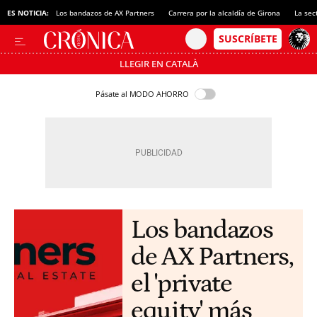
ES NOTICIA:
Los bandazos de AX Partners
Carrera por la alcaldía de Girona
La sec
LLEGIR EN CATALÀ
Pásate al MODO AHORRO
Los bandazos
de AX Partners,
el 'private
equity' más