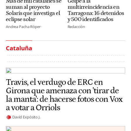
Más de mil catalanes se
Golpe a la
suman al proyecto
multirreincidencia en
Solaris que investiga el
Tarragona: 16 detenidos
eclipse solar
y 500 identificados
Andrea Pacha Röper
Redacción
Cataluña
Travis, el verdugo de ERC en
Girona que amenaza con 'tirar de
la manta': de hacerse fotos con Vox
a votar a Orriols
David Expósito J.