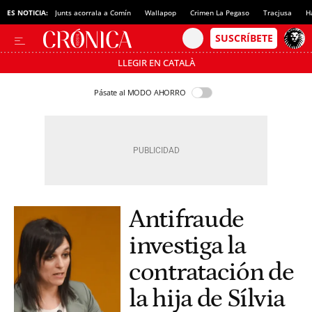
ES NOTICIA:
Junts acorrala a Comín
Wallapop
Crimen La Pegaso
Tracjusa
H
LLEGIR EN CATALÀ
Pásate al MODO AHORRO
Antifraude
investiga la
contratación de
la hija de Sílvia