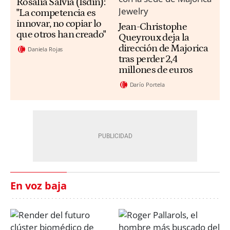
Rosalia Salvia (Isdin):
"La competencia es
innovar, no copiar lo
Jean-Christophe
que otros han creado"
Queyroux deja la
dirección de Majorica
Daniela Rojas
tras perder 2,4
millones de euros
Darío Portela
En voz baja