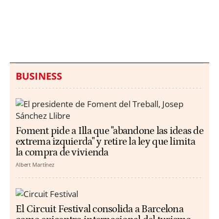
Italia investiga el
Protecció Civil alerta de
hallazgo de bolsas con
un aumento de los
millones en una playa
ahogamientos
de Sicilia
BUSINESS
Foment pide a Illa que "abandone las ideas de
extrema izquierda" y retire la ley que limita
la compra de vivienda
Albert Martínez
El Circuit Festival consolida a Barcelona