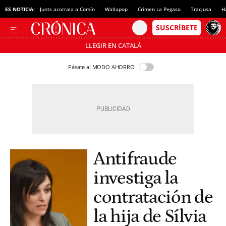
ES NOTICIA:
Junts acorrala a Comín
Wallapop
Crimen La Pegaso
Tracjusa
H
LLEGIR EN CATALÀ
Pásate al MODO AHORRO
Antifraude
investiga la
contratación de
la hija de Sílvia