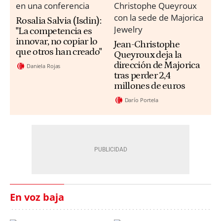
Rosalia Salvia (Isdin):
"La competencia es
innovar, no copiar lo
Jean-Christophe
que otros han creado"
Queyroux deja la
dirección de Majorica
Daniela Rojas
tras perder 2,4
millones de euros
Darío Portela
En voz baja