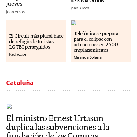
de Sílvia Orriols
jueves
Joan Arcos
Joan Arcos
Telefónica se prepara
El Circuit más plural hace
para el eclipse con
de refugio de turistas
actuaciones en 2.700
LGTBI perseguidos
emplazamientos
Redacción
Miranda Solana
Cataluña
El ministro Ernest Urtasun
duplica las subvenciones a la
fundación de los Comuns