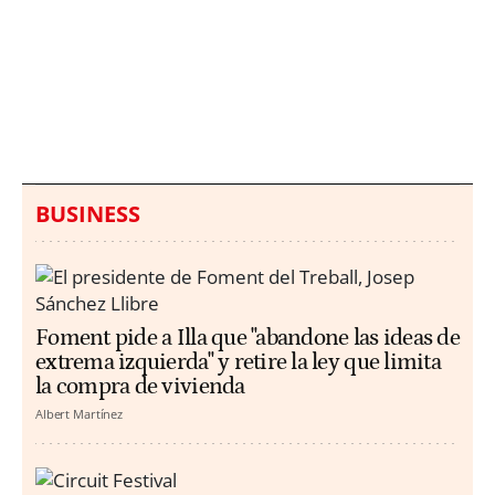
Italia investiga el
Protecció Civil alerta de
hallazgo de bolsas con
un aumento de los
millones en una playa
ahogamientos
de Sicilia
BUSINESS
Foment pide a Illa que "abandone las ideas de
extrema izquierda" y retire la ley que limita
la compra de vivienda
Albert Martínez