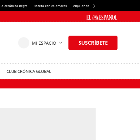
 la cerámica negra
Receta con calamares
Alquiler de habitaciones en España
Créd
CLUB CRÓNICA GLOBAL