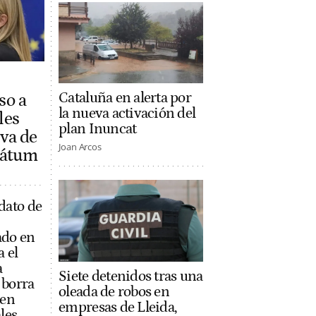
Cataluña en alerta por
so a
la nueva activación del
les
plan Inuncat
iva de
Joan Arcos
imátum
dato de
ado en
a el
a
Siete detenidos tras una
 borra
oleada de robos en
 en
empresas de Lleida,
les