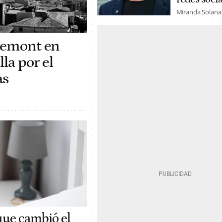
Miranda Solana
gdemont en
la por el
as
 que cambió el