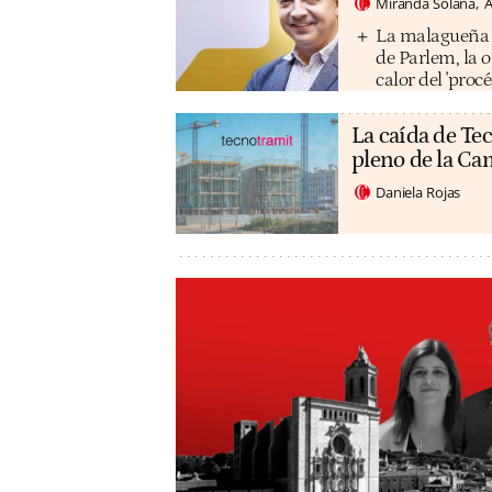
Miranda Solana
A
La malagueña M
de Parlem, la 
calor del 'procé
La caída de Tec
pleno de la C
Daniela Rojas