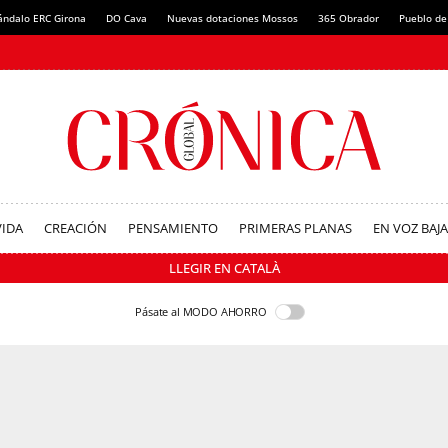
ándalo ERC Girona
DO Cava
Nuevas dotaciones Mossos
365 Obrador
Pueblo de
VIDA
CREACIÓN
PENSAMIENTO
PRIMERAS PLANAS
EN VOZ BAJA
LLEGIR EN CATALÀ
Pásate al MODO AHORRO