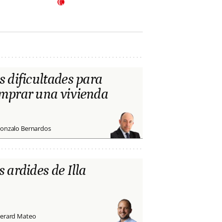
s dificultades para
mprar una vivienda
onzalo Bernardos
s ardides de Illa
erard Mateo