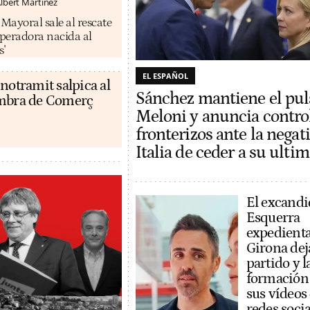
lbert Martínez
ayoral sale al rescate
operadora nacida al
s'
EL ESPAÑOL
notramit salpica al
Sánchez mantiene el pul
ambra de Comerç
Meloni y anuncia contro
fronterizos ante la negat
Italia de ceder a su ult
El excandi
Esquerra
expedient
Girona dej
partido y l
formación
sus vídeos
redes socia