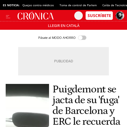
ES NOTICIA:
Quejas contra médicos
Toma de control de Parlem
Caída de Tecnotr
LLEGIR EN CATALÀ
Pásate al MODO AHORRO
Puigdemont se
jacta de su 'fuga'
de Barcelona y
ERC le recuerda