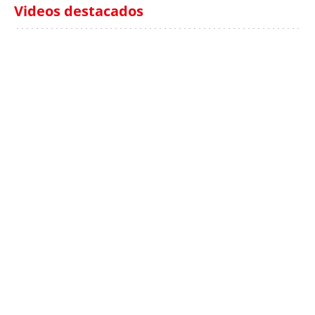
Videos destacados
Italia investiga el
Protecció Civil alerta de
hallazgo de bolsas con
un aumento de los
millones en una playa
ahogamientos
de Sicilia